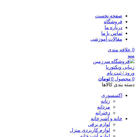
صفحه نخست
فروشگاه
درباره ما
تماس با ما
مقالات آموزشی
0
علاقه مندی
منو
ورود / ثبت نام
0
محصول
0
تومان
دسته بندی کالاها
اکسسوری
زنانه
مردانه
دخترانه
خانه و آشپزخانه
لوازم برقی
لوازم کاربردی منزل
لوازم آشپزخانه