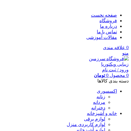
صفحه نخست
فروشگاه
درباره ما
تماس با ما
مقالات آموزشی
0
علاقه مندی
منو
ورود / ثبت نام
0
محصول
0
تومان
دسته بندی کالاها
اکسسوری
زنانه
مردانه
دخترانه
خانه و آشپزخانه
لوازم برقی
لوازم کاربردی منزل
لوازم آشپزخانه