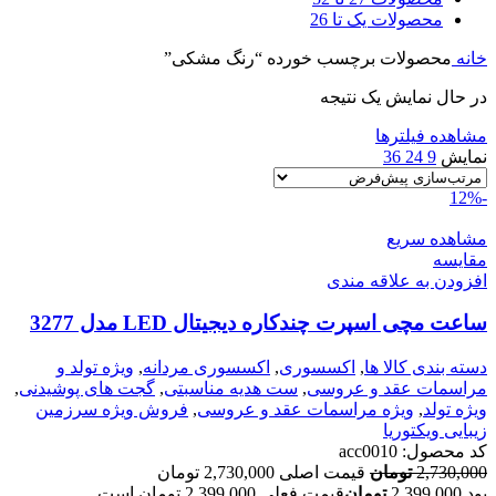
محصولات یک تا 26
خانه
محصولات برچسب خورده “رنگ مشکی”
در حال نمایش یک نتیجه
مشاهده فیلترها
نمایش
9
24
36
-12%
مشاهده سریع
مقایسه
افزودن به علاقه مندی
ساعت مچی اسپرت چندکاره دیجیتال LED مدل 3277
دسته بندی کالا ها
,
اکسسوری
,
اکسسوری مردانه
,
ویژه تولد و
مراسمات عقد و عروسی
,
ست هدیه مناسبتی
,
گجت های پوشیدنی
,
ویژه تولد
,
ویژه مراسمات عقد و عروسی
,
فروش ویژه سرزمین
زیبایی ویکتوریا
کد محصول:
acc0010
2,730,000
تومان
قیمت اصلی 2,730,000 تومان
بود.
2,399,000
تومان
قیمت فعلی 2,399,000 تومان است.