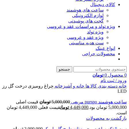
کالای دیجیتال
ساعت های هوشمند
لوازم الکترونیکی
گجت های پوشیدنی
ویژه تولد و مراسمات عقد و عروسی
ویژه تولد
ویژه عقد و عروسی
ست هدیه مناسبتی
انواع عینک
محصولات حراجی
جستجو
0
محصول
0
تومان
ورود / ثبت نام
خانه
دسته بندی کالا ها
خانه و آشپزخانه
چراغ رومیزی درخت گل رز
LED
ساعت هوشمند purspo مربعی
5,000,000
تومان
قیمت اصلی
5,000,000 تومان بود.
4,449,000
تومان
قیمت فعلی 4,449,000 تومان
است.
بازگشت به محصولات
ست 5 تکه ساعت مچی زنانه طرح گل باروک
2,000,000
تومان