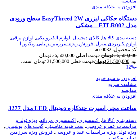
مقایسه
افزودن به علاقه مندی
دستگاه حکاکی لیزری EasyThreed 2W سطح ورودی
مدل ETLR002 – مشکی
دسته بندی کالا ها
,
کالای دیجیتال
,
لوازم الکترونیکی
,
لوازم برقی
,
لوازم کاربردی منزل
,
فروش ویژه سرزمین زیبایی ویکتوریا
کد محصول:
acc0032
26,500,000
تومان
قیمت اصلی 26,500,000 تومان
بود.
21,500,000
تومان
قیمت فعلی 21,500,000 تومان است.
-12%
افزودن به سبد خرید
مشاهده سریع
مقایسه
افزودن به علاقه مندی
ساعت مچی اسپرت چندکاره دیجیتال LED مدل 3277
دسته بندی کالا ها
,
اکسسوری
,
اکسسوری مردانه
,
ویژه تولد و
مراسمات عقد و عروسی
,
ست هدیه مناسبتی
,
گجت های پوشیدنی
,
ویژه تولد
,
ویژه مراسمات عقد و عروسی
,
فروش ویژه سرزمین
زیبایی ویکتوریا