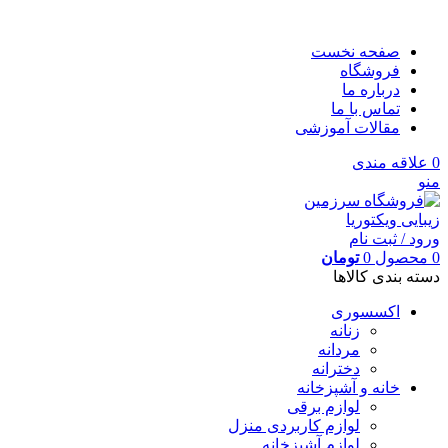
صفحه نخست
فروشگاه
درباره ما
تماس با ما
مقالات آموزشی
0
علاقه مندی
منو
ورود / ثبت نام
0
محصول
0
تومان
دسته بندی کالاها
اکسسوری
زنانه
مردانه
دخترانه
خانه و آشپزخانه
لوازم برقی
لوازم کاربردی منزل
لوازم آشپزخانه