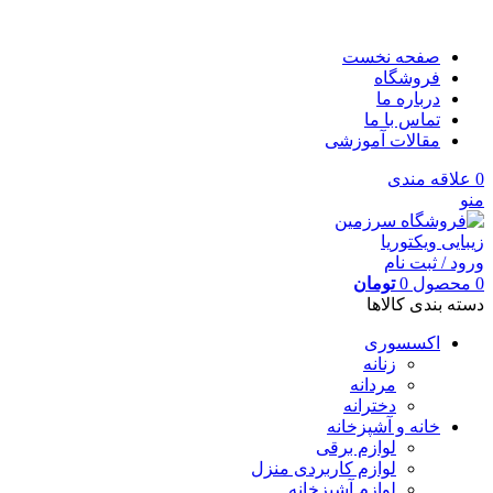
صفحه نخست
فروشگاه
درباره ما
تماس با ما
مقالات آموزشی
0
علاقه مندی
منو
ورود / ثبت نام
0
محصول
0
تومان
دسته بندی کالاها
اکسسوری
زنانه
مردانه
دخترانه
خانه و آشپزخانه
لوازم برقی
لوازم کاربردی منزل
لوازم آشپزخانه