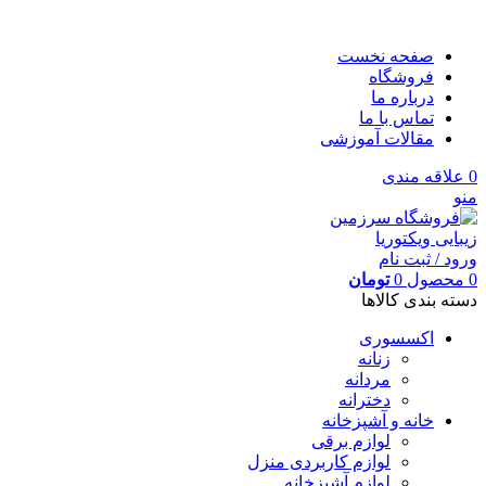
صفحه نخست
فروشگاه
درباره ما
تماس با ما
مقالات آموزشی
0
علاقه مندی
منو
ورود / ثبت نام
0
محصول
0
تومان
دسته بندی کالاها
اکسسوری
زنانه
مردانه
دخترانه
خانه و آشپزخانه
لوازم برقی
لوازم کاربردی منزل
لوازم آشپزخانه