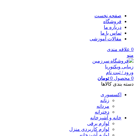
صفحه نخست
فروشگاه
درباره ما
تماس با ما
مقالات آموزشی
0
علاقه مندی
منو
ورود / ثبت نام
0
محصول
0
تومان
دسته بندی کالاها
اکسسوری
زنانه
مردانه
دخترانه
خانه و آشپزخانه
لوازم برقی
لوازم کاربردی منزل
لوازم آشپزخانه