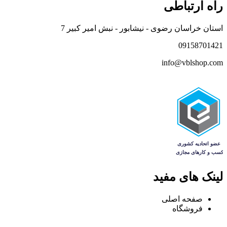
راه ارتباطی
استان خراسان رضوی - نیشابور - نبش امیر کبیر 7
09158701421
info@vblshop.com
لینک های مفید
صفحه اصلی
فروشگاه