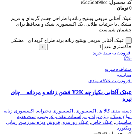
کد محصول:
e5dc5dbf98cc
0
تومان
عینک آفتابی مربعی وینتیج زنانه با طراحی چشم گربه‌ای و فریم
مشکی با جزئیات طلایی، یک اکسسوری شیک و محافظ برای
چشمان شماست
عینک آفتابی مربعی وینتیج زنانه برند طراح گربه ای - مشکی
خاکستری عدد
افزودن به سبد خرید
-6%
مشاهده سریع
مقایسه
افزودن به علاقه مندی
عینک آفتابی یکپارچه Y2K فشن زنانه و مردانه – چای
تیره
دسته بندی کالا ها
,
اکسسوری
,
اکسسوری دخترانه
,
اکسسوری زنانه
,
انواع عینک
,
ویژه تولد و مراسمات عقد و عروسی
,
ست هدیه
مناسبتی
,
عینک خاص
,
عینک روزمره
,
فروش ویژه سرزمین زیبایی
ویکتوریا
کد محصول:
acc0043