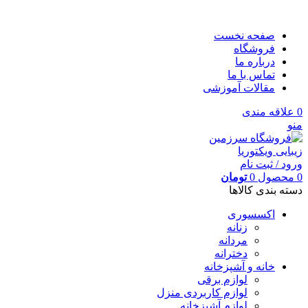
صفحه نخست
فروشگاه
درباره ما
تماس با ما
مقالات آموزشی
0
علاقه مندی
منو
ورود / ثبت نام
0
محصول
0
تومان
دسته بندی کالاها
اکسسوری
زنانه
مردانه
دخترانه
خانه و آشپزخانه
لوازم برقی
لوازم کاربردی منزل
لوازم آشپزخانه