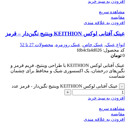
افزودن به سبد خرید
مشاهده سریع
مقایسه
افزودن به علاقه مندی
عینک آفتابی لوکس KEITHION وینتیج نگین‌دار – قرمز
انواع عینک
,
عینک خاص
,
عینک روزمره
,
محصولات 27 تا 52
کد محصول:
fdb4cfa4d026
0
تومان
عینک آفتابی لوکس KEITHION با طراحی وینتیج، فریم قرمز و
نگین‌های درخشان، یک اکسسوری شیک و محافظ برای چشمان
شماست
عینک آفتابی لوکس KEITHION وینتیج نگین‌دار - قرمز عدد
افزودن به سبد خرید
مشاهده سریع
مقایسه
افزودن به علاقه مندی