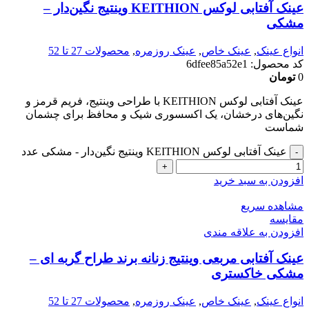
عینک آفتابی لوکس KEITHION وینتیج نگین‌دار –
مشکی
انواع عینک
,
عینک خاص
,
عینک روزمره
,
محصولات 27 تا 52
کد محصول:
6dfee85a52e1
0
تومان
عینک آفتابی لوکس KEITHION با طراحی وینتیج، فریم قرمز و
نگین‌های درخشان، یک اکسسوری شیک و محافظ برای چشمان
شماست
عینک آفتابی لوکس KEITHION وینتیج نگین‌دار - مشکی عدد
افزودن به سبد خرید
مشاهده سریع
مقایسه
افزودن به علاقه مندی
عینک آفتابی مربعی وینتیج زنانه برند طراح گربه ای –
مشکی خاکستری
انواع عینک
,
عینک خاص
,
عینک روزمره
,
محصولات 27 تا 52