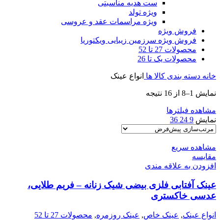
ست هدیه مناسبتی
ویژه تولد
ویژه مراسمات عقد و عروسی
فروش ویژه
فروش ویژه سرزمین زیبایی ویکتوریا
محصولات 27 تا 52
محصولات یک تا 26
خانه
دسته بندی کالا ها
انواع عینک
نمایش 1–8 از 16 نتیجه
مشاهده فیلترها
نمایش
9
24
36
مشاهده سریع
مقایسه
افزودن به علاقه مندی
عینک آفتابی فلزی بیضی شیک زنانه – فریم طلایی،
عدسی خاکستری
انواع عینک
,
عینک خاص
,
عینک روزمره
,
محصولات 27 تا 52