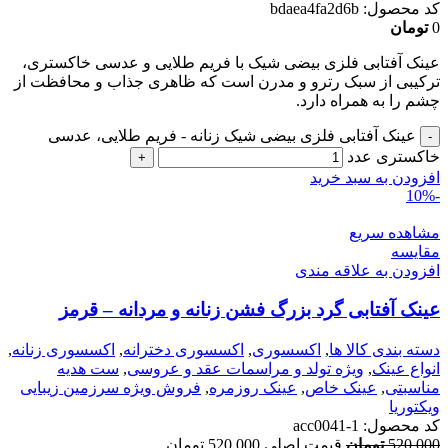
کد محصول:
bdaea4fa2d6b
0
تومان
عینک آفتابی فلزی بیضی شیک با فریم طلایی و عدسی خاکستری،
ترکیبی از سبک رترو و مدرن است که ظاهری جذاب و محافظت از
چشم را به همراه دارد.
عینک آفتابی فلزی بیضی شیک زنانه - فریم طلایی، عدسی
خاکستری عدد
افزودن به سبد خرید
-10%
مشاهده سریع
مقایسه
افزودن به علاقه مندی
عینک آفتابی گرد بزرگ فشن زنانه و مردانه – قرمز
دسته بندی کالا ها
,
اکسسوری
,
اکسسوری دخترانه
,
اکسسوری زنانه
,
انواع عینک
,
ویژه تولد و مراسمات عقد و عروسی
,
ست هدیه
مناسبتی
,
عینک خاص
,
عینک روزمره
,
فروش ویژه سرزمین زیبایی
ویکتوریا
کد محصول:
acc0041-1
520,000
تومان
قیمت اصلی 520,000 تومان