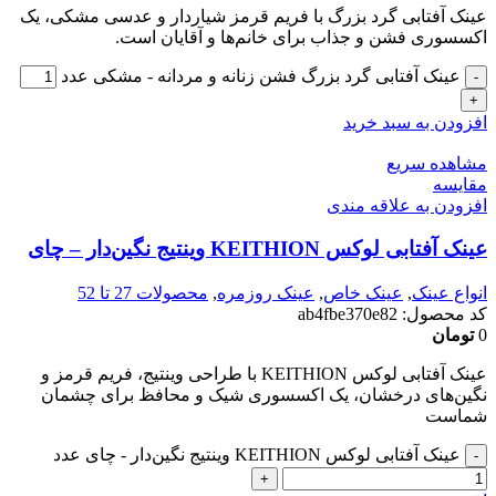
عینک آفتابی گرد بزرگ با فریم قرمز شیاردار و عدسی مشکی، یک
اکسسوری فشن و جذاب برای خانم‌ها و آقایان است.
عینک آفتابی گرد بزرگ فشن زنانه و مردانه - مشکی عدد
افزودن به سبد خرید
مشاهده سریع
مقایسه
افزودن به علاقه مندی
عینک آفتابی لوکس KEITHION وینتیج نگین‌دار – چای
انواع عینک
,
عینک خاص
,
عینک روزمره
,
محصولات 27 تا 52
کد محصول:
ab4fbe370e82
0
تومان
عینک آفتابی لوکس KEITHION با طراحی وینتیج، فریم قرمز و
نگین‌های درخشان، یک اکسسوری شیک و محافظ برای چشمان
شماست
عینک آفتابی لوکس KEITHION وینتیج نگین‌دار - چای عدد