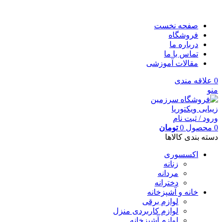
صفحه نخست
فروشگاه
درباره ما
تماس با ما
مقالات آموزشی
0
علاقه مندی
منو
ورود / ثبت نام
0
محصول
0
تومان
دسته بندی کالاها
اکسسوری
زنانه
مردانه
دخترانه
خانه و آشپزخانه
لوازم برقی
لوازم کاربردی منزل
لوازم آشپزخانه