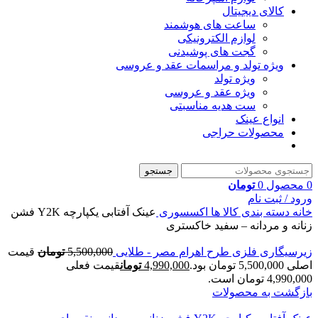
کالای دیجیتال
ساعت های هوشمند
لوازم الکترونیکی
گجت های پوشیدنی
ویژه تولد و مراسمات عقد و عروسی
ویژه تولد
ویژه عقد و عروسی
ست هدیه مناسبتی
انواع عینک
محصولات حراجی
جستجو
0
محصول
0
تومان
ورود / ثبت نام
خانه
دسته بندی کالا ها
اکسسوری
عینک آفتابی یکپارچه Y2K فشن
زنانه و مردانه – سفید خاکستری
زیرسیگاری فلزی طرح اهرام مصر - طلایی
5,500,000
تومان
قیمت
اصلی 5,500,000 تومان بود.
4,990,000
تومان
قیمت فعلی
4,990,000 تومان است.
بازگشت به محصولات