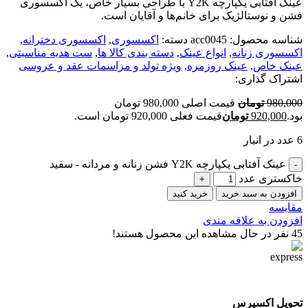
عینک آفتابی یکپارچه Y2K با طراحی بسیار خاص، یک اکسسوری
فشن و نوستالژیک برای خانم‌ها و آقایان است.
شناسه محصول:
acc0045
دسته:
اکسسوری
,
اکسسوری دخترانه
,
اکسسوری زنانه
,
انواع عینک
,
دسته بندی کالا ها
,
ست هدیه مناسبتی
,
عینک خاص
,
عینک روزمره
,
ویژه تولد و مراسمات عقد و عروسی
اشتراک گذاری:
980,000
تومان
قیمت اصلی 980,000 تومان
بود.
920,000
تومان
قیمت فعلی 920,000 تومان است.
6 عدد در انبار
عینک آفتابی یکپارچه Y2K فشن زنانه و مردانه - سفید
خاکستری عدد
افزودن به سبد خرید
خرید کنید
مقایسه
افزودن به علاقه مندی
45
نفر در حال مشاهده این محصول هستند!
تحویل اکسپرس