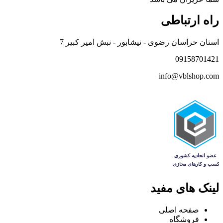
راه ارتباطی
استان خراسان رضوی - نیشابور - نبش امیر کبیر 7
09158701421
info@vblshop.com
لینک های مفید
صفحه اصلی
فروشگاه