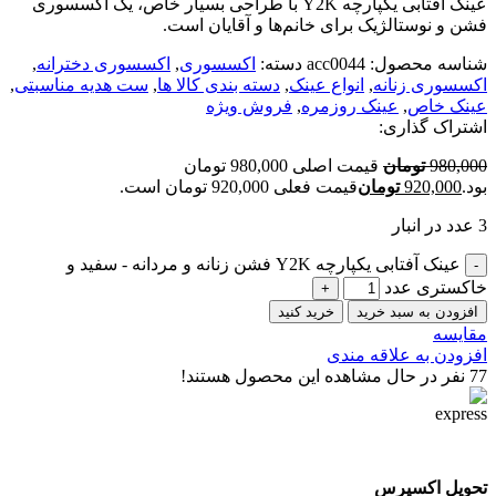
عینک آفتابی یکپارچه Y2K با طراحی بسیار خاص، یک اکسسوری
فشن و نوستالژیک برای خانم‌ها و آقایان است.
شناسه محصول:
acc0044
دسته:
اکسسوری
,
اکسسوری دخترانه
,
اکسسوری زنانه
,
انواع عینک
,
دسته بندی کالا ها
,
ست هدیه مناسبتی
,
عینک خاص
,
عینک روزمره
,
فروش ویژه
اشتراک گذاری:
980,000
تومان
قیمت اصلی 980,000 تومان
بود.
920,000
تومان
قیمت فعلی 920,000 تومان است.
3 عدد در انبار
عینک آفتابی یکپارچه Y2K فشن زنانه و مردانه - سفید و
خاکستری عدد
افزودن به سبد خرید
خرید کنید
مقایسه
افزودن به علاقه مندی
77
نفر در حال مشاهده این محصول هستند!
تحویل اکسپرس