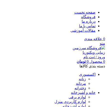
صفحه نخست
فروشگاه
درباره ما
تماس با ما
مقالات آموزشی
0
علاقه مندی
منو
ورود / ثبت نام
0
محصول
0
تومان
دسته بندی کالاها
اکسسوری
زنانه
مردانه
دخترانه
خانه و آشپزخانه
لوازم برقی
لوازم کاربردی منزل
لوازم آشپزخانه