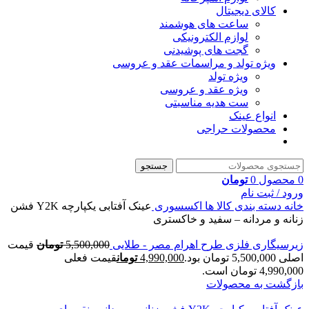
کالای دیجیتال
ساعت های هوشمند
لوازم الکترونیکی
گجت های پوشیدنی
ویژه تولد و مراسمات عقد و عروسی
ویژه تولد
ویژه عقد و عروسی
ست هدیه مناسبتی
انواع عینک
محصولات حراجی
جستجو
0
محصول
0
تومان
ورود / ثبت نام
خانه
دسته بندی کالا ها
اکسسوری
عینک آفتابی یکپارچه Y2K فشن
زنانه و مردانه – سفید و خاکستری
زیرسیگاری فلزی طرح اهرام مصر - طلایی
5,500,000
تومان
قیمت
اصلی 5,500,000 تومان بود.
4,990,000
تومان
قیمت فعلی
4,990,000 تومان است.
بازگشت به محصولات