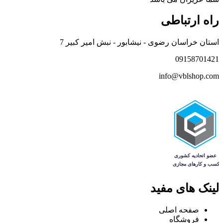
راه ارتباطی
استان خراسان رضوی - نیشابور - نبش امیر کبیر 7
09158701421
info@vblshop.com
لینک های مفید
صفحه اصلی
فروشگاه