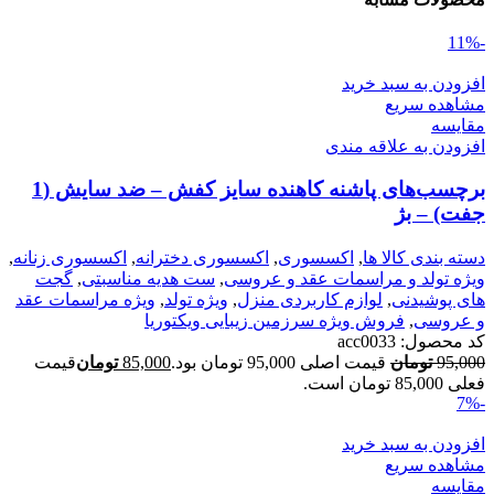
-11%
افزودن به سبد خرید
مشاهده سریع
مقایسه
افزودن به علاقه مندی
برچسب‌های پاشنه کاهنده سایز کفش – ضد سایش (1
جفت) – بژ
دسته بندی کالا ها
,
اکسسوری
,
اکسسوری دخترانه
,
اکسسوری زنانه
,
ویژه تولد و مراسمات عقد و عروسی
,
ست هدیه مناسبتی
,
گجت
های پوشیدنی
,
لوازم کاربردی منزل
,
ویژه تولد
,
ویژه مراسمات عقد
و عروسی
,
فروش ویژه سرزمین زیبایی ویکتوریا
کد محصول:
acc0033
95,000
تومان
قیمت اصلی 95,000 تومان بود.
85,000
تومان
قیمت
فعلی 85,000 تومان است.
-7%
افزودن به سبد خرید
مشاهده سریع
مقایسه