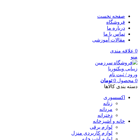
صفحه نخست
فروشگاه
درباره ما
تماس با ما
مقالات آموزشی
0
علاقه مندی
منو
ورود / ثبت نام
0
محصول
0
تومان
دسته بندی کالاها
اکسسوری
زنانه
مردانه
دخترانه
خانه و آشپزخانه
لوازم برقی
لوازم کاربردی منزل
لوازم آشپزخانه