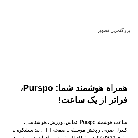
بزرگنمایی تصویر
همراه هوشمند شما: Purspo،
فراتر از یک ساعت!
ساعت هوشمند Purspo: تماس، ورزش، هواشناسی،
کنترل صوتی و پخش موسیقی. صفحه TFT، بند سیلیکونی،
باتری ۲۳۰mAh، شارژ USB. مناسب برای آیفون و اندروید.