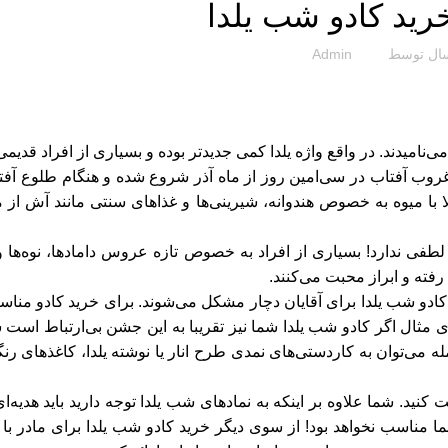
رید کادو شب یلدا
ال توسط
Admin
امیدند. در واقع واژه یلدا کمی جدیدتر بوده و بسیاری از افراد قدیمی
غروب آفتاب در سی‌امین روز از ماه آذر شروع شده و هنگام طلوع آفتا
ا میوه به خصوص هندوانه، شیرینی‌ها و غذاهای سنتی مانند آش از می
طفی ندارد! بسیاری از افراد به خصوص تازه عروس دامادها، نوه‌ها و 
رفته و ابراز محبت می‌کنند.
ا کادو شب یلدا برای آقایان دچار مشکل می‌شوند. برای خرید کادو مناس
ای مثال اگر کادو شب یلدا شما نیز تقریبا به این جشن بی‌ارتباط است 
جمله می‌توان به کاردستی‌های نمدی طرح انار یا نوشته یلدا، کاغذهای رن
ید. شما علاوه بر اینکه به نمادهای شب یلدا توجه دارید باید هدیه‌ای
ناسب نخواهد بود! از سوی دیگر خرید کادو شب یلدا برای مادر با ه